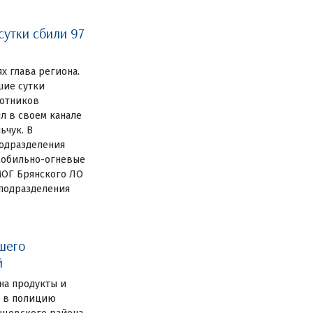
сутки сбили 97
ях глава региона.
шие сутки
лотников
л в своем канале
ьчук. В
одразделения
мобильно-огневые
МОГ Брянского ЛО
цподразделения
шего
й
на продукты и
е в полицию