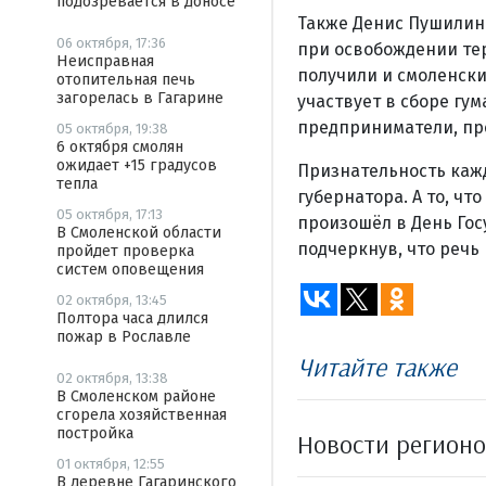
подозревается в доносе
Также Денис Пушилин
06 октября, 17:36
при освобождении тер
Неисправная
получили и смоленски
отопительная печь
загорелась в Гагарине
участвует в сборе гу
предприниматели, пр
05 октября, 19:38
6 октября смолян
ожидает +15 градусов
Признательность кажд
тепла
губернатора. А то, ч
05 октября, 17:13
произошёл в День Гос
В Смоленской области
подчеркнув, что речь 
пройдет проверка
систем оповещения
02 октября, 13:45
Полтора часа длился
пожар в Рославле
Читайте также
02 октября, 13:38
В Смоленском районе
сгорела хозяйственная
постройка
Новости регион
01 октября, 12:55
В деревне Гагаринского