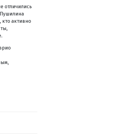
е отличились
а Пушилина
, кто активно
ты,
.
 врио
ным,