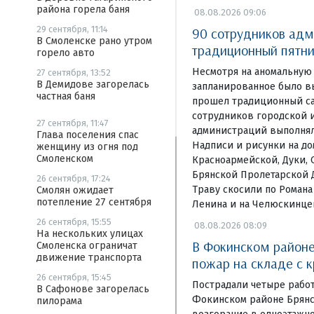
района горела баня
08.08.2026 09:06
29 сентября, 11:14
90 сотрудников адм
В Смоленске рано утром
традиционный пятни
горело авто
Несмотря на аномальную 
27 сентября, 13:52
В Демидове загорелась
запланированное было в
частная баня
прошел традиционный са
сотрудников городской 
27 сентября, 11:47
администраций выполнял
Глава поселения спас
Надписи и рисунки на д
женщину из огня под
Смоленском
Красноармейской, Дуки, 
Брянской Пролетарской 
26 сентября, 17:24
Траву скосили по Романа
Смолян ожидает
потепление 27 сентября
Ленина и на Челюскинце
26 сентября, 15:55
08.08.2026 08:09
На нескольких улицах
В Фокинском районе
Смоленска ограничат
движение транспорта
пожар на складе с 
26 сентября, 15:45
Пострадали четыре рабо
В Сафонове загорелась
Фокинском районе Брянс
пилорама