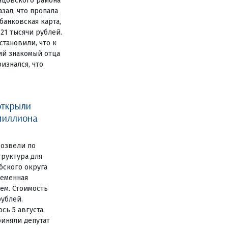
нцовского района
зал, что пропала
анковская карта,
 21 тысячи рублей.
становили, что к
ий знакомый отца
изнался, что
открыли
миллиона
озвели по
руктура для
бского округа
ременная
ем. Стоимость
рублей.
сь 5 августа.
иняли депутат