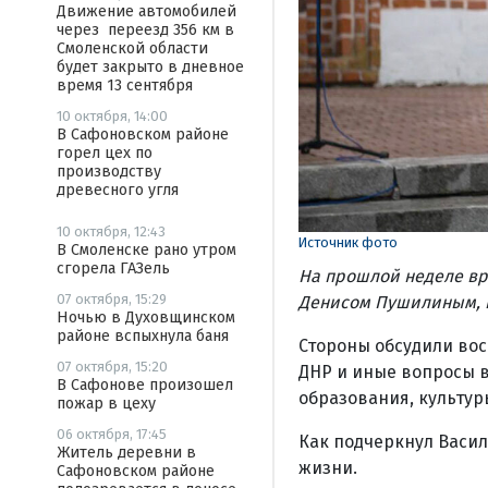
Движение автомобилей
через переезд 356 км в
Смоленской области
будет закрыто в дневное
время 13 сентября
10 октября, 14:00
В Сафоновском районе
горел цех по
производству
древесного угля
10 октября, 12:43
Источник фото
В Смоленске рано утром
сгорела ГАЗель
На прошлой неделе вр
07 октября, 15:29
Денисом Пушилиным, 
Ночью в Духовщинском
районе вспыхнула баня
Стороны обсудили во
07 октября, 15:20
ДНР и иные вопросы 
В Сафонове произошел
образования, культур
пожар в цеху
06 октября, 17:45
Как подчеркнул Васил
Житель деревни в
жизни.
Сафоновском районе