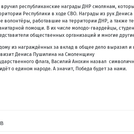
 вручил республиканские награды ДНР смолянам, которы
ритории Республики в ходе СВО. Награды из рук Денис
е волонтёры, работавшие на территории ДНР, а также те
манитарной помощи. В их числе молодо-гвардейцы, студен
едставители общественных организаций и многие другие
ому из награждённых за вклад в общее дело выразил и
то визит Дениса Пушилина на Смоленщину
ударственного флага, Василий Анохин назвал символич
идёт о едином народе. А значит, Победа будет за нами.
ов