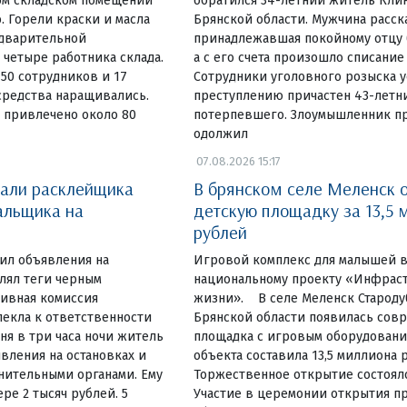
ом складском помещении
обратился 34-летний житель Кли
. Горели краски и масла
Брянской области. Мужчина расска
едварительной
принадлежавшая покойному отцу б
четыре работника склада.
а с его счета произошло списание
 50 сотрудников и 17
Сотрудники уголовного розыска у
средства наращивались.
преступлению причастен 43-летн
 привлечено около 80
потерпевшего. Злоумышленник пр
одолжил
07.08.2026 15:17
вали расклейщика
В брянском селе Меленск 
альщика на
детскую площадку за 13,5 
рублей
еил объявления на
Игровой комплекс для малышей в
влял теги черным
национальному проекту «Инфраст
ивная комиссия
жизни». В селе Меленск Староду
екла к ответственности
Брянской области появилась сов
ня в три часа ночи житель
площадка с игровым оборудовани
вления на остановках и
объекта составила 13,5 миллиона 
нительными органами. Ему
Торжественное открытие состояло
ре 2 тысяч рублей. 5
Участие в церемонии открытия пр