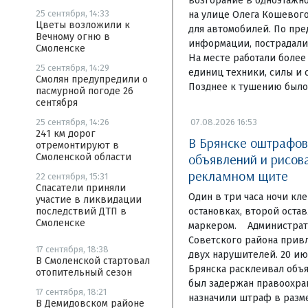
возгорание в одноэтажн
25 сентября, 14:33
на улице Олега Кошевого
Цветы возложили к
для автомобилей. По пр
Вечному огню в
информации, пострадали 
Смоленске
На месте работали более
25 сентября, 14:29
единиц техники, силы и 
Смолян предупредили о
Позднее к тушению было
пасмурной погоде 26
сентября
07.08.2026 16:53
25 сентября, 14:26
241 км дорог
В Брянске оштрафо
отремонтируют в
объявлений и рисов
Смоленской области
рекламном щите
22 сентября, 15:31
Спасатели приняли
Один в три часа ночи кл
участие в ликвидации
остановках, второй оста
последствий ДТП в
Смоленске
маркером. Администрат
Советского района привл
17 сентября, 18:38
двух нарушителей. 20 ию
В Смоленской стартовал
Брянска расклеивал объя
отопительный сезон
был задержан правоохра
17 сентября, 18:21
назначили штраф в разме
В Демидовском районе