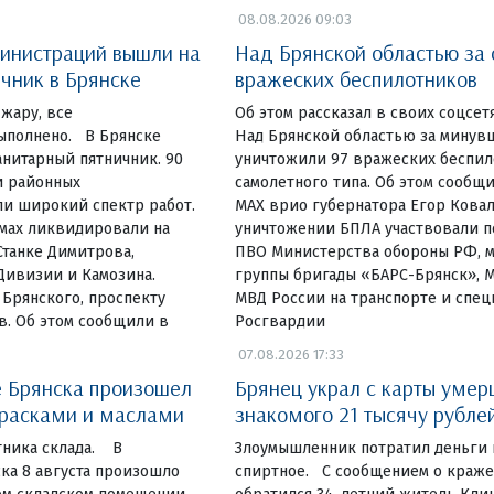
08.08.2026 09:03
инистраций вышли на
Над Брянской областью за 
чник в Брянске
вражеских беспилотников
жару, все
Об этом рассказал в своих соцсет
ыполнено. В Брянске
Над Брянской областью за минув
нитарный пятничник. 90
уничтожили 97 вражеских беспи
и районных
самолетного типа. Об этом сообщи
и широкий спектр работ.
МАХ врио губернатора Егор Ковал
омах ликвидировали на
уничтожении БПЛА участвовали п
Станке Димитрова,
ПВО Министерства обороны РФ, 
Дивизии и Камозина.
группы бригады «БАРС-Брянск», 
 Брянского, проспекту
МВД России на транспорте и спе
в. Об этом сообщили в
Росгвардии
07.08.2026 17:33
 Брянска произошел
Брянец украл с карты умер
красками и маслами
знакомого 21 тысячу рубле
тника склада. В
Злоумышленник потратил деньги 
ка 8 августа произошло
спиртное. С сообщением о краж