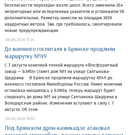
безопасности перехода» возле школ. Всего заменили 264
непригодных или испорченных указателя и установили 58
дополнительных. Разметку нанесли на площади 3650
квадратных метров. Там, где требовалось, смонтировали
новые предупреждающие
06.08.2026 17:24
До военного госпиталя в Брянске продлили
маршрутку №49
С 7 августа конечной точкой маршрута «Фосфоритный
завод — БЭМЗ» станет дом №1 на улице Салтыкова-
Щедрина. В Брянске продлили маршрутку №49 до
военного госпиталя Минобороны России. Ранее конечная
остановка находилась у БЭМЗа, теперь маршрут будет
следовать до дома №1 на улице Салтыкова-Щедрина в
Володарском районе. Изменения вступают в силу с 7
августа. Об этом
06.08.2026 16:52
Под Брянском дрон-камикадзе атаковал
легковой автомобиль: ранены четыре девушки