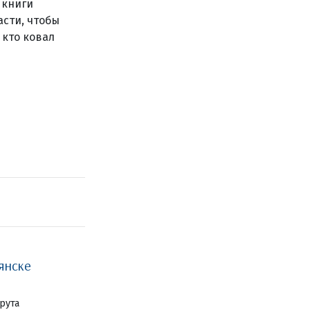
 книги
асти, чтобы
 кто ковал
янске
рута