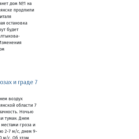
анет дом №1 на
янске продлили
италя
ая остановка
рут будет
алтыкова-
Изменения
том
озах и граде 7
нем воздух
рянской области 7
лачность. Ночью
и туман. Днем
 местами гроза и
 2-7 м/с, днем 9-
0 м/с. Об этом