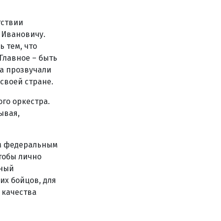
тствии
 Ивановичу.
 тем, что
Главное – быть
ва прозвучали
своей стране.
го оркестра.
ывая,
ым федеральным
тобы лично
тный
их бойцов, для
 качества