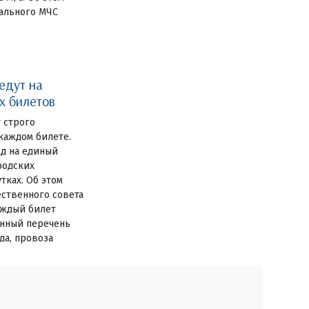
ального МЧС
едут на
х билетов
 строго
 каждом билете.
од на единый
родских
тках. Об этом
ственного совета
аждый билет
енный перечень
да, провоза