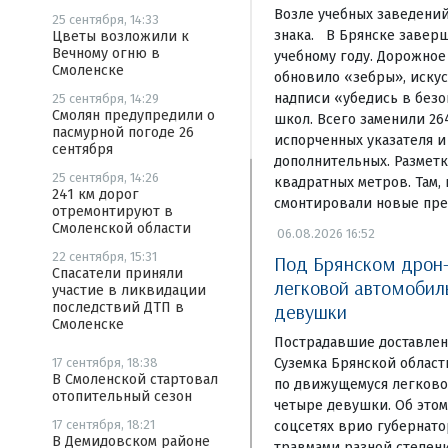
Возле учебных заведени
25 сентября, 14:33
знака. В Брянске завер
Цветы возложили к
Вечному огню в
учебному году. Дорожное
Смоленске
обновило «зебры», иску
надписи «убедись в безо
25 сентября, 14:29
Смолян предупредили о
школ. Всего заменили 26
пасмурной погоде 26
испорченных указателя и
сентября
дополнительных. Разметк
25 сентября, 14:26
квадратных метров. Там, 
241 км дорог
смонтировали новые пр
отремонтируют в
Смоленской области
06.08.2026 16:52
22 сентября, 15:31
Под Брянском дрон
Спасатели приняли
легковой автомобил
участие в ликвидации
девушки
последствий ДТП в
Смоленске
Пострадавшие доставлен
Суземка Брянской област
17 сентября, 18:38
В Смоленской стартовал
по движущемуся легково
отопительный сезон
четыре девушки. Об этом
17 сентября, 18:21
соцсетях врио губернато
В Демидовском районе
травмами разной степени