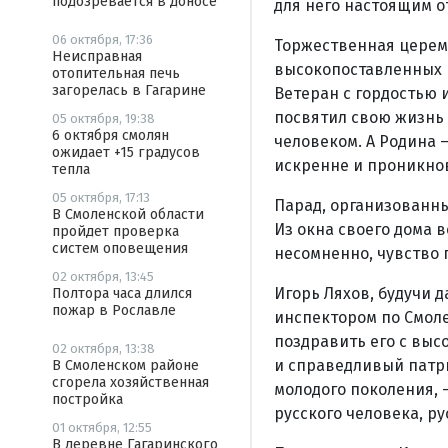
подозревается в доносе
для него настоящим о
06 октября, 17:36
Торжественная церем
Неисправная
высокопоставленных г
отопительная печь
загорелась в Гагарине
Ветеран с гордостью и
посвятил свою жизнь 
05 октября, 19:38
6 октября смолян
человеком. А Родина –
ожидает +15 градусов
искренне и проникнов
тепла
05 октября, 17:13
Парад, организованны
В Смоленской области
Из окна своего дома 
пройдет проверка
систем оповещения
несомненно, чувство 
02 октября, 13:45
Игорь Ляхов, будучи 
Полтора часа длился
пожар в Рославле
инспектором по Смоле
поздравить его с выс
02 октября, 13:38
и справедливый патри
В Смоленском районе
сгорела хозяйственная
молодого поколения, 
постройка
русского человека, ру
01 октября, 12:55
В деревне Гагаринского