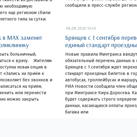
сообщили в пресс-службе регион
сю необходимую
его над регионом сбили
етного типа за сутки.
06.08.2026 13:45
 в MAX заменит
Брянцев с 1 сентября перев
оликлинику
единый стандарт проездны
рыть больничный,
Новые правила Минтранса введут
саться к врачу. Жителям
обязательный перечень данных в
доступна новая опция в
Брянцев с 1 сентября ждет перех
т «Запись на приём к
стандарт проездных билетов в го
 позволяет без звонков и
автобусах, троллейбусах и маршру
аписаться на приём,
РИА Новости сообщила член обще
тменить или перенести
при Минтрансе Кира Доросева. К
нно можно закрыть
будет содержать строго определ
данных, касающихся оплаты проез
багажа или