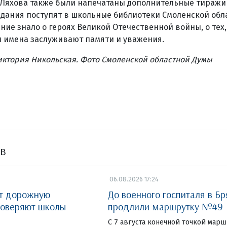
 Ляхова также были напечатаны дополнительные тиражи
здания поступят в школьные библиотеки Смоленской обл
ие знало о героях Великой Отечественной вой­ны, о тех,
и имена заслуживают памяти и уважения.
иктория Никольская. Фото Смоленской областной Думы
ов
06.08.2026 17:24
ют дорожную
До военного госпиталя в Бр
роверяют школы
продлили маршрутку №49
С 7 августа конечной точкой марш