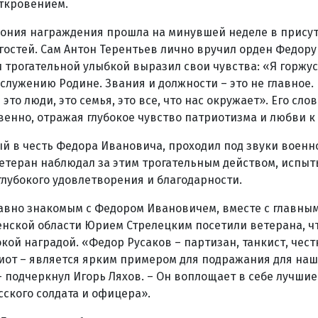
ткровением.
ония награждения прошла на минувшей неделе в прису
остей. Сам Антон Терентьев лично вручил орден Федору
 трогательной улыбкой выразил свои чувства: «Я горжусь
служению Родине. Звания и должности – это не главное. 
 это люди, это семья, это все, что нас окружает». Его сло
енно, отражая глубокое чувство патриотизма и любви к 
й в честь Федора Ивановича, проходил под звуки военно
ветеран наблюдал за этим трогательным действом, испыт
глубокого удовлетворения и благодарности.
давно знакомым с Федором Ивановичем, вместе с главн
нской области Юрием Стрелецким посетили ветерана, ч
окой наградой. «Федор Русаков – партизан, танкист, чес
от – является ярким примером для подражания для наш
– подчеркнул Игорь Ляхов. – Он воплощает в себе лучшие
сского солдата и офицера».