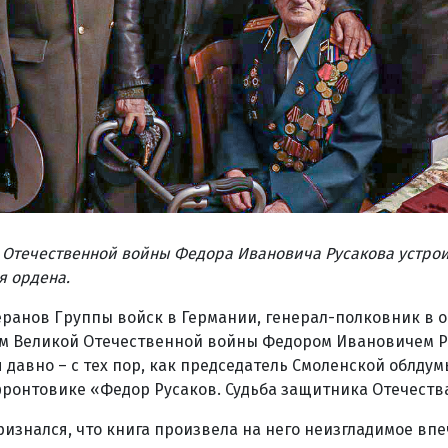
 Отечественной вой­ны Федора Ивановича Русакова устро
я ордена.
ранов Группы вой­ск в Германии, генерал-­полковник в о
ом Великой Отечественной вой­ны Федором Ивановичем 
 давно – с тех пор, как председатель Смоленской облдум
фронтовике «Федор Русаков. Судьба защитника Отечеств
ризнался, что книга произвела на него неизгладимое впе