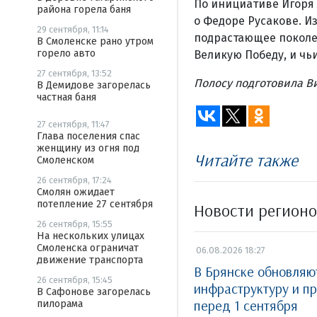
По инициативе Игоря
района горела баня
о Федоре Русакове. И
29 сентября, 11:14
подрастающее поколен
В Смоленске рано утром
горело авто
Великую Победу, и чь
27 сентября, 13:52
Полосу подготовила В
В Демидове загорелась
частная баня
27 сентября, 11:47
Глава поселения спас
женщину из огня под
Читайте также
Смоленском
26 сентября, 17:24
Смолян ожидает
потепление 27 сентября
Новости регион
26 сентября, 15:55
На нескольких улицах
Смоленска ограничат
06.08.2026 18:27
движение транспорта
В Брянске обновля
26 сентября, 15:45
инфраструктуру и п
В Сафонове загорелась
перед 1 сентября
пилорама