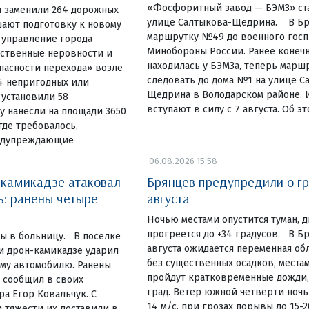
«Фосфоритный завод — БЭМЗ» ст
й заменили 264 дорожных
улице Салтыкова-Щедрина. В Бр
шают подготовку к новому
маршрутку №49 до военного госп
 управление города
Минобороны России. Ранее конечн
сственные неровности и
находилась у БЭМЗа, теперь марш
пасности перехода» возле
следовать до дома №1 на улице С
4 непригодных или
Щедрина в Володарском районе. 
 установили 58
вступают в силу с 7 августа. Об э
у нанесли на площади 3650
где требовалось,
едупреждающие
06.08.2026 15:58
-камикадзе атаковал
Брянцев предупредили о гр
ь: ранены четыре
августа
Ночью местами опустится туман, д
прогреется до +34 градусов. В Б
ы в больницу. В поселке
августа ожидается переменная об
и дрон-камикадзе ударил
без существенных осадков, местам
му автомобилю. Ранены
пройдут кратковременные дожди,
 сообщил в своих
град. Ветер южной четверти ночью
ра Егор Ковальчук. С
14 м/с, при грозах порывы до 15-2
 тяжести их доставили в