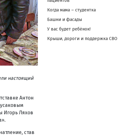
пациентов
Когда мама – студентка
Башни и фасады
У вас будет ребёнок!
Крыши, дороги и поддержка СВО
или настоящий
тставке Антон
Русаковым
ы Игорь Ляхов
а».
чатление, став