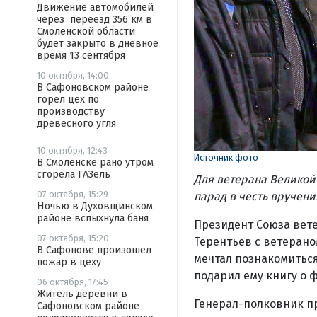
Движение автомобилей
через переезд 356 км в
Смоленской области
будет закрыто в дневное
время 13 сентября
10 октября, 14:00
В Сафоновском районе
горел цех по
производству
древесного угля
10 октября, 12:43
Источник фото
В Смоленске рано утром
сгорела ГАЗель
Для ветерана Великой
07 октября, 15:29
парад в честь вручени
Ночью в Духовщинском
районе вспыхнула баня
Президент Союза вете
07 октября, 15:20
Терентьев с ветеран
В Сафонове произошел
мечтал познакомиться
пожар в цеху
подарил ему книгу о 
06 октября, 17:45
Житель деревни в
Генерал-­полковник п
Сафоновском районе