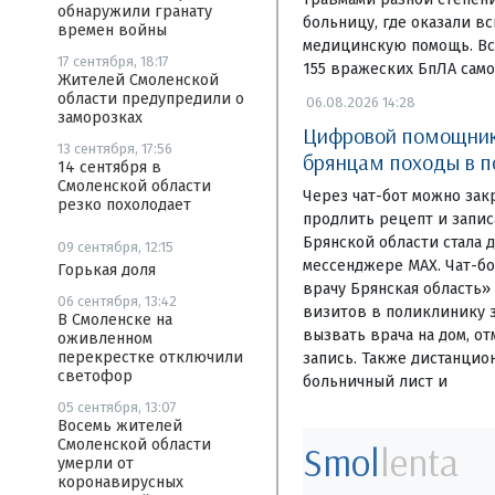
обнаружили гранату
больницу, где оказали в
времен войны
медицинскую помощь. Вс
17 сентября, 18:17
155 вражеских БпЛА самол
Жителей Смоленской
области предупредили о
06.08.2026 14:28
заморозках
Цифровой помощник
13 сентября, 17:56
брянцам походы в п
14 сентября в
Смоленской области
Через чат-бот можно зак
резко похолодает
продлить рецепт и запи
Брянской области стала 
09 сентября, 12:15
мессенджере MAX. Чат-бо
Горькая доля
врачу Брянская область»
06 сентября, 13:42
визитов в поликлинику з
В Смоленске на
вызвать врача на дом, о
оживленном
перекрестке отключили
запись. Также дистанцио
светофор
больничный лист и
05 сентября, 13:07
Восемь жителей
Смоленской области
Smol
lenta
умерли от
коронавирусных