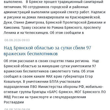
выполнено. В Брянске прошел традиционный санитарный
пятничник. 90 сотрудников городской и районных
администраций выполняли широкий спектр работ. Надписи
и рисунки на домах ликвидировали на Красноармейской,
Дуки, Станке Димитрова, Брянской Пролетарской Дивизии и
Камозина. Траву скосили по Романа Брянского, проспекту
Ленина и на Челюскинцев. Об этом сообщили в
08.08.2026 09:03
Над Брянской областью за сутки сбили 97
вражеских беспилотников
Об этом рассказал в своих соцсетях глава региона. Над
Брянской областью за минувшие сутки уничтожили 97
вражеских беспилотников самолетного типа. Об этом
сообщил в своем канале МАХ врио губернатора Егор
Ковальчук. В уничтожении БПЛА участвовали
подразделения ПВО Министерства обороны РФ, мобильно-
огневые группы бригады «БАРС-Брянск», МОГ Брянского ЛО
МВД России на транспорте и спецподразделения
Росгвардии
08.08.2026 08:09