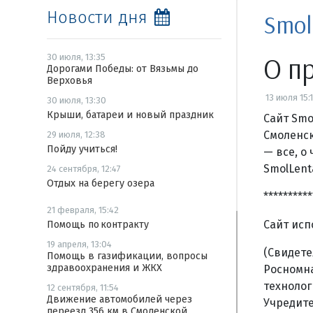
Новости дня
Smol
О п
30 июля, 13:35
Дорогами Победы: от Вязьмы до
Верховья
13 июля 15:
30 июля, 13:30
Крыши, батареи и новый праздник
Сайт Smo
Смоленск
29 июля, 12:38
Пойду учиться!
— все, о
SmolLent
24 сентября, 12:47
Отдых на берегу озера
**********
21 февраля, 15:42
Сайт исп
Помощь по контракту
19 апреля, 13:04
(Свидете
Помощь в газификации, вопросы
здравоохранения и ЖКХ
Росномна
технолог
12 сентября, 11:54
Движение автомобилей через
Учредите
переезд 356 км в Смоленской