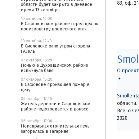
83, оф. 2
области будет закрыто в дневное
время 13 сентября
10 октября, 14:00
В Сафоновском районе горел цех по
производству древесного угля
10 октября, 12:43
В Смоленске рано утром сгорела
ГАЗель
Smol
07 октября, 15:29
Ночью в Духовщинском районе
О проект
вспыхнула баня
07 октября, 15:20
В Сафонове произошел пожар в
цеху
Smollenta
06 октября, 17:45
области.
Житель деревни в Сафоновском
районе подозревается в доносе
Все, о ч
2020
06 октября, 17:36
Неисправная отопительная печь
загорелась в Гагарине