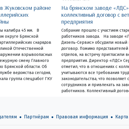
 в Жуковском районе
На брянском заводе «ЛДС»
иллерийских
коллективный договор с ве
ойны
предприятия
ы калибра 45 мм. В
Собрание прошло с участием ста
м округе Брянской
работников завода. На заводе «
 артиллерийских снарядов
Дизель-Сервис» обсудили новый
еликой Отечественной
договор. Помимо представителей 
наружении взрывоопасных
отделов, на встречу пригласили 
дежурную смену Главного
предприятия. Директор «ЛДС» Се
о Брянской области. Об
отметил, что в отношениях с кол
лужбе ведомства сегодня,
учитываются все требования тру
жала группа спецработ ГКУ
законодательства, что позволяет 
сотрудников и привлекать на зав
работников. Коллективный догов
дателям
Партнёрам
Правовая информация
Карта