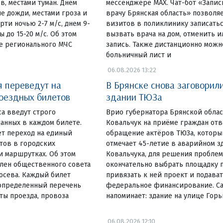
в, местами туман. Днем
мессенджере MAX. Чат-бот «Запис
е дожди, местами гроза и
врачу Брянская область» позволя
ти ночью 2-7 м/с, днем 9-
визитов в поликлинику записатьс
ы до 15-20 м/с. Об этом
вызвать врача на дом, отменить 
е регионального МЧС
запись. Также дистанционно можн
больничный лист и
06.08.2026 13:22
я переведут на
В Брянске снова заговорил
оездных билетов
здании ТЮЗа
а введут строго
Врио губернатора Брянской облас
данных в каждом билете.
Ковальчук на приёме граждан отв
ет переход на единый
обращение актёров ТЮЗа, который
тов в городских
отмечает 45-летие в аварийном з
и маршрутках. Об этом
Ковальчука, для решения пробле
лен общественного совета
окончательно выбрать площадку п
осева. Каждый билет
привязать к ней проект и подават
 определенный перечень
федеральное финансирование. С
ты проезда, провоза
напоминает: здание на улице Гор
06.08.2026 12:10