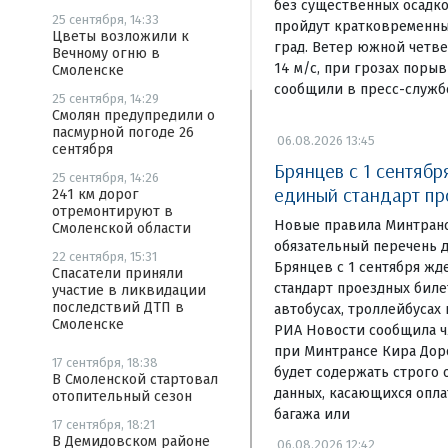
без существенных осадко
25 сентября, 14:33
пройдут кратковременны
Цветы возложили к
град. Ветер южной четвер
Вечному огню в
14 м/с, при грозах порыв
Смоленске
сообщили в пресс-служб
25 сентября, 14:29
Смолян предупредили о
пасмурной погоде 26
06.08.2026 13:45
сентября
Брянцев с 1 сентябр
25 сентября, 14:26
единый стандарт пр
241 км дорог
отремонтируют в
Новые правила Минтранс
Смоленской области
обязательный перечень 
22 сентября, 15:31
Брянцев с 1 сентября жд
Спасатели приняли
стандарт проездных биле
участие в ликвидации
последствий ДТП в
автобусах, троллейбусах 
Смоленске
РИА Новости сообщила ч
при Минтрансе Кира Дор
17 сентября, 18:38
будет содержать строго
В Смоленской стартовал
данных, касающихся опла
отопительный сезон
багажа или
17 сентября, 18:21
В Демидовском районе
06.08.2026 12:42