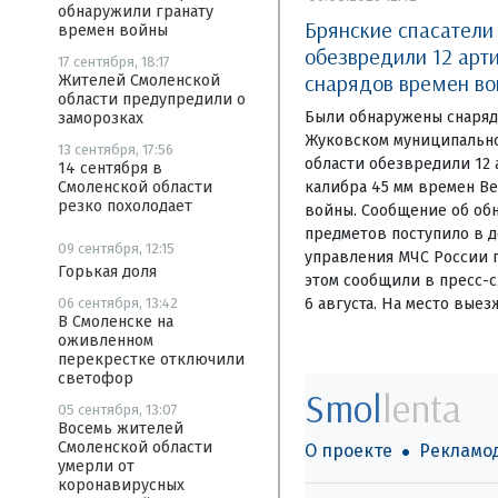
обнаружили гранату
Брянские спасатели
времен войны
обезвредили 12 арт
17 сентября, 18:17
снарядов времен в
Жителей Смоленской
области предупредили о
Были обнаружены снаряд
заморозках
Жуковском муниципально
13 сентября, 17:56
области обезвредили 12
14 сентября в
калибра 45 мм времен В
Смоленской области
резко похолодает
войны. Сообщение об об
предметов поступило в 
09 сентября, 12:15
управления МЧС России п
Горькая доля
этом сообщили в пресс-с
6 августа. На место выез
06 сентября, 13:42
В Смоленске на
оживленном
перекрестке отключили
светофор
Smol
lenta
05 сентября, 13:07
Восемь жителей
Смоленской области
О проекте
Рекламо
умерли от
коронавирусных