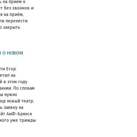
ь на приём к
ет без звонков и
я на приём,
или перенести
о закрыть
и о новом
ти Егор
етил на
 в этом году
дании. По словам
мы нужно
од новый театр,
ь заявку на
айт АиФ-Брянск
ького уже трижды