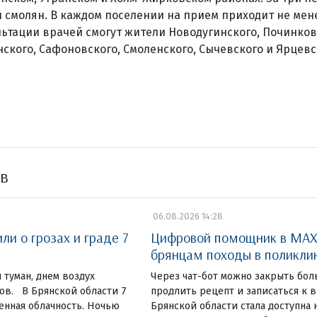
 смолян. В каждом поселении на прием приходит не мене
льтации врачей смогут жители Новодугинского, Починков
нского, Сафоновского, Смоленского, Сычевского и Ярцевс
ов
06.08.2026 14:28
и о грозах и граде 7
Цифровой помощник в MAX
брянцам походы в поликли
 туман, днем воздух
Через чат-бот можно закрыть бол
сов. В Брянской области 7
продлить рецепт и записаться к
енная облачность. Ночью
Брянской области стала доступна 