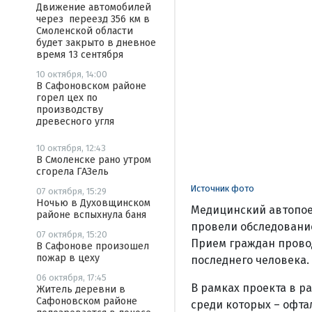
Движение автомобилей
через переезд 356 км в
Смоленской области
будет закрыто в дневное
время 13 сентября
10 октября, 14:00
В Сафоновском районе
горел цех по
производству
древесного угля
10 октября, 12:43
В Смоленске рано утром
сгорела ГАЗель
Источник фото
07 октября, 15:29
Ночью в Духовщинском
Медицинский автопое
районе вспыхнула баня
провели обследование
07 октября, 15:20
Прием граждан проводи
В Сафонове произошел
пожар в цеху
последнего человека.
06 октября, 17:45
В рамках проекта в р
Житель деревни в
Сафоновском районе
среди которых – офта