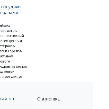
 обсудили
теранами
рейших
Локомотив-
 коллективный
всех цехов и
ветеранов
ргей Горелов
лективом
дового
сохранять костяк
од новых
ор регулирует
Статистика
 сайта