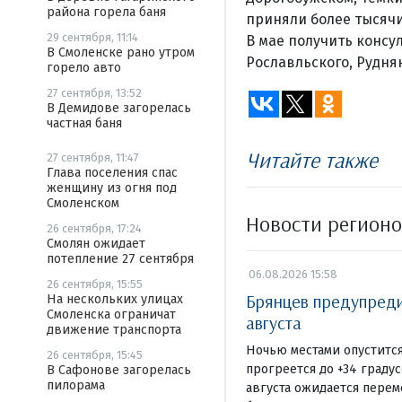
района горела баня
приняли более тысячи
29 сентября, 11:14
В мае получить консу
В Смоленске рано утром
Рославльского, Рудня
горело авто
27 сентября, 13:52
В Демидове загорелась
частная баня
Читайте также
27 сентября, 11:47
Глава поселения спас
женщину из огня под
Смоленском
Новости регион
26 сентября, 17:24
Смолян ожидает
потепление 27 сентября
06.08.2026 15:58
26 сентября, 15:55
Брянцев предупредил
На нескольких улицах
Смоленска ограничат
августа
движение транспорта
Ночью местами опустится
26 сентября, 15:45
прогреется до +34 граду
В Сафонове загорелась
пилорама
августа ожидается перем