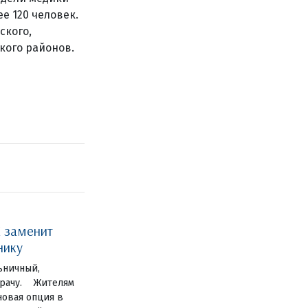
е 120 человек.
ского,
кого районов.
 заменит
нику
ьничный,
 врачу. Жителям
новая опция в