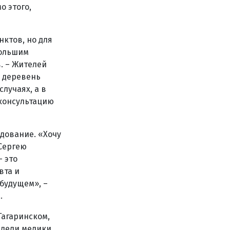
о этого,
ктов, но для
большим
. – Жителей
х деревень
лучаях, а в
консультацию
дование. «Хочу
Сергею
– это
вта и
 будущем», –
.
Гагаринском,
едели медики