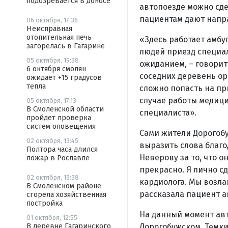
подозревается в доносе
автопоезде можно сде
пациентам дают напр
06 октября, 17:36
Неисправная
отопительная печь
«Здесь работает амбу
загорелась в Гагарине
людей приезд специал
05 октября, 19:38
ожиданием, – говорит
6 октября смолян
соседних деревень ор
ожидает +15 градусов
тепла
сложно попасть на при
случае работы медиц
05 октября, 17:13
В Смоленской области
специалиста».
пройдет проверка
систем оповещения
Сами жители Дорогоб
02 октября, 13:45
выразить слова благо
Полтора часа длился
Неверову за то, что 
пожар в Рославле
прекрасно. Я лично сд
02 октября, 13:38
кардиолога. Мы возлаг
В Смоленском районе
рассказала пациент 
сгорела хозяйственная
постройка
На данный момент ав
01 октября, 12:55
Дорогобужском, Темки
В деревне Гагаринского