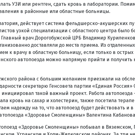
лать УЗИ или рентген, сдать кровь в лаборатории. Помим
авления в районные или областные больницы.
латория, действует система фельдшерско-акушерских пун
истов узкой специализации с областного центра было 
 Главный врач Дорогобужской ЦРБ Владимир Куриленков
ганизованно доставляли до места приема. Из отдаленны
ем к врачу в областную больницу, если только в острых с
инского автопоезда можно напрямую прийти и получить 
ужского района с большим желанием приезжали на обсле
дарности секретарю Генсовета партии «Единая Россия» 
он инициировал такой важный проект. Работа автопоезда 
ала кровь на сахар и холестерин, также посетила терапе
аем надежду на то, что автопоезд будет действовать и в
автопоезда «Здоровье Смоленщины» Валентина Кабанова
топоезд «Здоровье Смоленщины» побывал в Вяземском, 
нском, Угранском и Холм-Жирковском районах. За три н