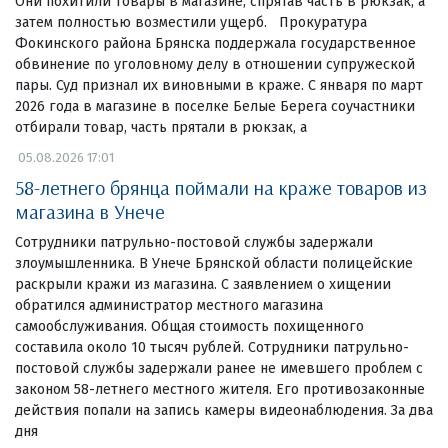
Они похитили товары в магазине, спрятав часть в рюкзак, а
затем полностью возместили ущерб. Прокуратура
Фокинского района Брянска поддержала государственное
обвинение по уголовному делу в отношении супружеской
пары. Суд признал их виновными в краже. С января по март
2026 года в магазине в поселке Белые Берега соучастники
отбирали товар, часть прятали в рюкзак, а
05.08.2026 17:01
58-летнего брянца поймали на краже товаров из
магазина в Унече
Сотрудники патрульно-постовой службы задержали
злоумышленника. В Унече Брянской области полицейские
раскрыли кражи из магазина. С заявлением о хищении
обратился администратор местного магазина
самообслуживания. Общая стоимость похищенного
составила около 10 тысяч рублей. Сотрудники патрульно-
постовой службы задержали ранее не имевшего проблем с
законом 58-летнего местного жителя. Его противозаконные
действия попали на запись камеры видеонаблюдения. За два
дня