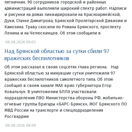
пятничник. 90 сотрудников городской и районных
администраций выполняли широкий спектр работ. Надписи
и рисунки на домах ликвидировали на Красноармейской,
Дуки, Станке Димитрова, Брянской Пролетарской Дивизии и
Камозина. Траву скосили по Романа Брянского, проспекту
Ленина и на Челюскинцев. Об этом сообщили в
08.08.2026 09:03
Над Брянской областью за сутки сбили 97
вражеских беспилотников
Об этом рассказал в своих соцсетях глава региона. Над
Брянской областью за минувшие сутки уничтожили 97
вражеских беспилотников самолетного типа. Об этом
сообщил в своем канале МАХ врио губернатора Егор
Ковальчук. В уничтожении БПЛА участвовали
подразделения ПВО Министерства обороны РФ, мобильно-
огневые группы бригады «БАРС-Брянск», МОГ Брянского ЛО
МВД России на транспорте и спецподразделения
Росгвардии
08.08.2026 08:09