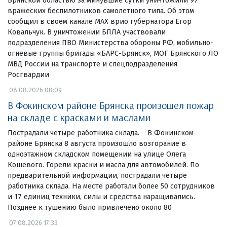
Брянской областью за минувшие сутки уничтожили 97
вражеских беспилотников самолетного типа. Об этом
сообщил в своем канале МАХ врио губернатора Егор
Ковальчук. В уничтожении БПЛА участвовали
подразделения ПВО Министерства обороны РФ, мобильно-
огневые группы бригады «БАРС-Брянск», МОГ Брянского ЛО
МВД России на транспорте и спецподразделения
Росгвардии
08.08.2026 08:09
В Фокинском районе Брянска произошел пожар
на складе с красками и маслами
Пострадали четыре работника склада. В Фокинском
районе Брянска 8 августа произошло возгорание в
одноэтажном складском помещении на улице Олега
Кошевого. Горели краски и масла для автомобилей. По
предварительной информации, пострадали четыре
работника склада. На месте работали более 50 сотрудников
и 17 единиц техники, силы и средства наращивались.
Позднее к тушению было привлечено около 80
07.08.2026 17:33