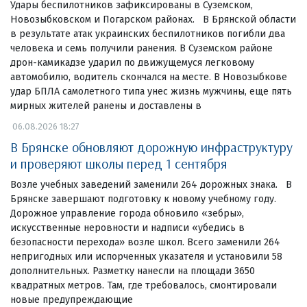
Удары беспилотников зафиксированы в Суземском,
Новозыбковском и Погарском районах. В Брянской области
в результате атак украинских беспилотников погибли два
человека и семь получили ранения. В Суземском районе
дрон-камикадзе ударил по движущемуся легковому
автомобилю, водитель скончался на месте. В Новозыбкове
удар БПЛА самолетного типа унес жизнь мужчины, еще пять
мирных жителей ранены и доставлены в
06.08.2026 18:27
В Брянске обновляют дорожную инфраструктуру
и проверяют школы перед 1 сентября
Возле учебных заведений заменили 264 дорожных знака. В
Брянске завершают подготовку к новому учебному году.
Дорожное управление города обновило «зебры»,
искусственные неровности и надписи «убедись в
безопасности перехода» возле школ. Всего заменили 264
непригодных или испорченных указателя и установили 58
дополнительных. Разметку нанесли на площади 3650
квадратных метров. Там, где требовалось, смонтировали
новые предупреждающие