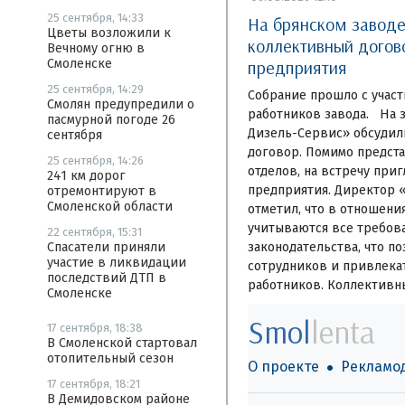
25 сентября, 14:33
На брянском завод
Цветы возложили к
коллективный догов
Вечному огню в
предприятия
Смоленске
25 сентября, 14:29
Собрание прошло с учас
Смолян предупредили о
работников завода. На 
пасмурной погоде 26
Дизель-Сервис» обсуди
сентября
договор. Помимо предста
25 сентября, 14:26
отделов, на встречу при
241 км дорог
предприятия. Директор 
отремонтируют в
Смоленской области
отметил, что в отношени
учитываются все требов
22 сентября, 15:31
законодательства, что по
Спасатели приняли
участие в ликвидации
сотрудников и привлекат
последствий ДТП в
работников. Коллективн
Смоленске
Smol
lenta
17 сентября, 18:38
В Смоленской стартовал
отопительный сезон
О проекте
Рекламо
17 сентября, 18:21
В Демидовском районе