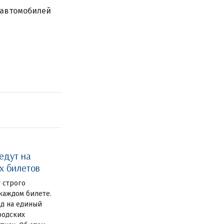
 автомобилей
едут на
х билетов
 строго
 каждом билете.
од на единый
родских