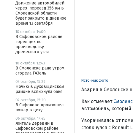
Движение автомобилей
через переезд 356 км в
Смоленской области
будет закрыто в дневное
время 13 сентября
10 октября, 14:00
В Сафоновском районе
горел цех по
производству
древесного угля
10 октября, 12:43
В Смоленске рано утром
сгорела ГАЗель
Источник фото
07 октября, 15:29
Ночью в Духовщинском
Авария в Смоленске на
районе вспыхнула баня
07 октября, 15:20
Как отмечает
Смоленс
В Сафонове произошел
автомобиль, который 
пожар в цеху
06 октября, 17:45
Уворачиваясь от поме
Житель деревни в
столкнулся с Renault L
Сафоновском районе