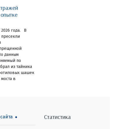
стражей
попытке
 2026 года. В
 пресекли
л
апрещенной
По данным
иняемый по
брал из тайника
тротиловых шашек
 моста в
Статистика
 сайта