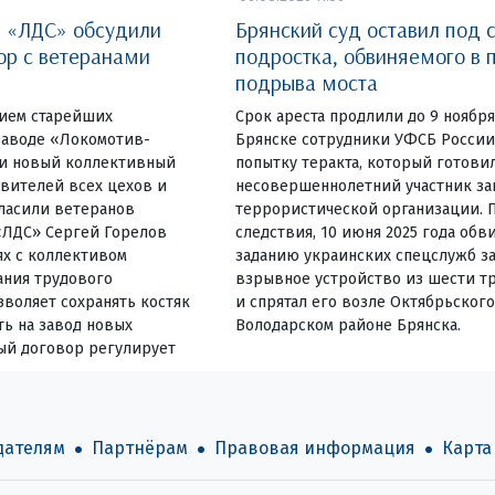
е «ЛДС» обсудили
Брянский суд оставил под 
ор с ветеранами
подростка, обвиняемого в 
подрыва моста
тием старейших
Срок ареста продлили до 9 ноября
заводе «Локомотив-
Брянске сотрудники УФСБ России
ли новый коллективный
попытку теракта, который готови
вителей всех цехов и
несовершеннолетний участник з
гласили ветеранов
террористической организации. 
«ЛДС» Сергей Горелов
следствия, 10 июня 2025 года обв
ях с коллективом
заданию украинских спецслужб за
ания трудового
взрывное устройство из шести 
зволяет сохранять костяк
и спрятал его возле Октябрьского
ь на завод новых
Володарском районе Брянска.
ый договор регулирует
дателям
Партнёрам
Правовая информация
Карта