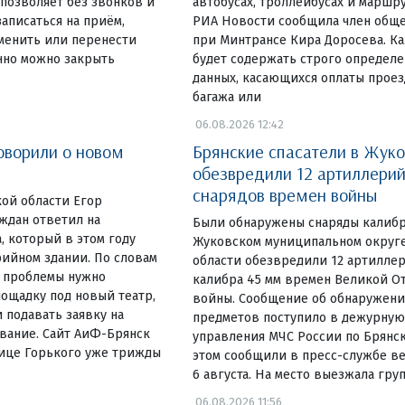
 позволяет без звонков и
автобусах, троллейбусах и маршру
аписаться на приём,
РИА Новости сообщила член обще
тменить или перенести
при Минтрансе Кира Доросева. К
нно можно закрыть
будет содержать строго определ
данных, касающихся оплаты проез
багажа или
06.08.2026 12:42
оворили о новом
Брянские спасатели в Жук
обезвредили 12 артиллери
снарядов времен войны
ой области Егор
ждан ответил на
Были обнаружены снаряды калибр
 который в этом году
Жуковском муниципальном округ
рийном здании. По словам
области обезвредили 12 артилле
я проблемы нужно
калибра 45 мм времен Великой О
ощадку под новый театр,
войны. Сообщение об обнаружен
 подавать заявку на
предметов поступило в дежурную
ание. Сайт АиФ-Брянск
управления МЧС России по Брянск
лице Горького уже трижды
этом сообщили в пресс-службе ве
6 августа. На место выезжала гру
06.08.2026 11:56