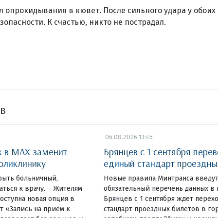
л опрокидывания в кювет. После сильного удара у обоих
зопасности. К счастью, никто не пострадал.
ов
06.08.2026 13:45
 в MAX заменит
Брянцев с 1 сентября перев
оликлинику
единый стандарт проездны
рыть больничный,
Новые правила Минтранса введут
саться к врачу. Жителям
обязательный перечень данных в
доступна новая опция в
Брянцев с 1 сентября ждет перех
т «Запись на приём к
стандарт проездных билетов в го