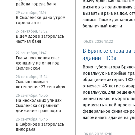
врачу Брянская область»
района горела баня
визитов в поликлинику з
29 сентября, 11:14
вызвать врача на дом, о
В Смоленске рано утром
запись. Также дистанцио
горело авто
больничный лист и
27 сентября, 13:52
В Демидове загорелась
частная баня
06.08.2026 13:22
В Брянске снова заг
27 сентября, 11:47
здании ТЮЗа
Глава поселения спас
женщину из огня под
Врио губернатора Брянск
Смоленском
Ковальчук на приёме гра
26 сентября, 17:24
обращение актёров ТЮЗа,
Смолян ожидает
отмечает 45-летие в ава
потепление 27 сентября
Ковальчука, для решени
26 сентября, 15:55
окончательно выбрать пл
На нескольких улицах
привязать к ней проект и
Смоленска ограничат
движение транспорта
федеральное финансиров
напоминает: здание на у
26 сентября, 15:45
В Сафонове загорелась
пилорама
06.08.2026 12:10