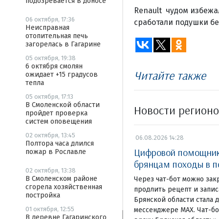
подозревается в доносе
Renault чудом избежа
06 октября, 17:36
сработали подушки бе
Неисправная
отопительная печь
загорелась в Гагарине
05 октября, 19:38
6 октября смолян
Читайте также
ожидает +15 градусов
тепла
05 октября, 17:13
В Смоленской области
Новости регион
пройдет проверка
систем оповещения
02 октября, 13:45
06.08.2026 14:28
Полтора часа длился
Цифровой помощник
пожар в Рославле
брянцам походы в п
02 октября, 13:38
В Смоленском районе
Через чат-бот можно зак
сгорела хозяйственная
продлить рецепт и запи
постройка
Брянской области стала 
01 октября, 12:55
мессенджере MAX. Чат-бо
В деревне Гагаринского