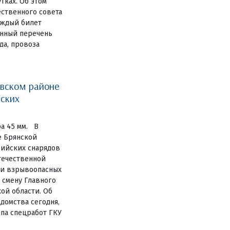
тках. Об этом
ственного совета
аждый билет
енный перечень
да, провоза
овском районе
йских
а 45 мм. В
е Брянской
рийских снарядов
течественной
ии взрывоопасных
 смену Главного
ой области. Об
домства сегодня,
ппа спецработ ГКУ