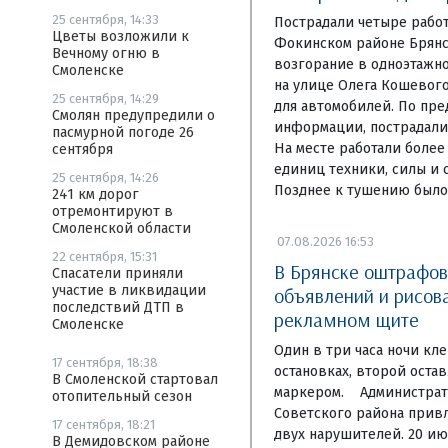
25 сентября, 14:33
Пострадали четыре рабо
Цветы возложили к
Фокинском районе Брянс
Вечному огню в
возгорание в одноэтажн
Смоленске
на улице Олега Кошевого
25 сентября, 14:29
для автомобилей. По пр
Смолян предупредили о
информации, пострадали 
пасмурной погоде 26
На месте работали более
сентября
единиц техники, силы и 
25 сентября, 14:26
Позднее к тушению было
241 км дорог
отремонтируют в
Смоленской области
07.08.2026 16:53
22 сентября, 15:31
В Брянске оштрафо
Спасатели приняли
участие в ликвидации
объявлений и рисов
последствий ДТП в
рекламном щите
Смоленске
Один в три часа ночи кл
17 сентября, 18:38
остановках, второй оста
В Смоленской стартовал
маркером. Администрат
отопительный сезон
Советского района привл
17 сентября, 18:21
двух нарушителей. 20 ию
В Демидовском районе