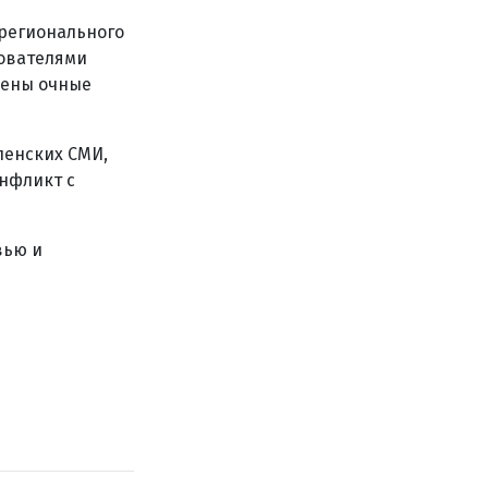
 регионального
дователями
дены очные
ленских СМИ,
онфликт с
вью и