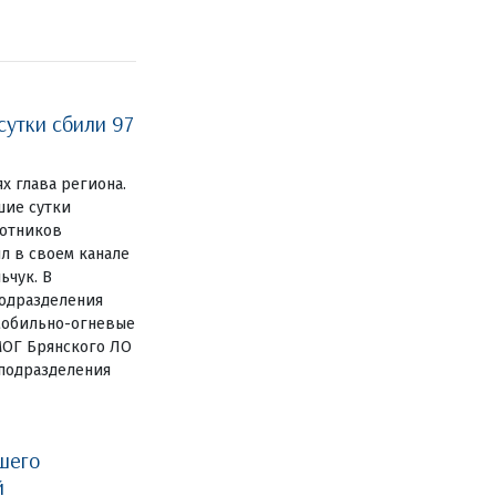
сутки сбили 97
ях глава региона.
шие сутки
лотников
л в своем канале
ьчук. В
одразделения
мобильно-огневые
МОГ Брянского ЛО
цподразделения
шего
й