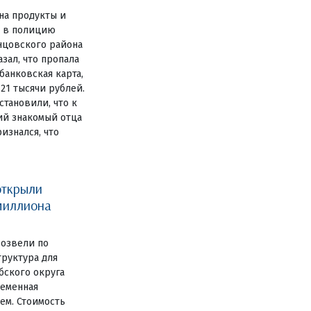
на продукты и
е в полицию
нцовского района
зал, что пропала
анковская карта,
 21 тысячи рублей.
становили, что к
ий знакомый отца
изнался, что
открыли
миллиона
озвели по
руктура для
бского округа
ременная
ем. Стоимость