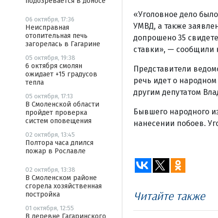
подозревается в доносе
«Уголовное дело было
06 октября, 17:36
УМВД, а также заявле
Неисправная
отопительная печь
допрошено 35 свидете
загорелась в Гагарине
ставки», — сообщили 
05 октября, 19:38
6 октября смолян
Представители ведомс
ожидает +15 градусов
речь идет о народном
тепла
другим депутатом Вл
05 октября, 17:13
В Смоленской области
Бывшего народного и
пройдет проверка
систем оповещения
нанесении побоев. Уг
02 октября, 13:45
Полтора часа длился
пожар в Рославле
02 октября, 13:38
В Смоленском районе
сгорела хозяйственная
Читайте также
постройка
01 октября, 12:55
В деревне Гагаринского