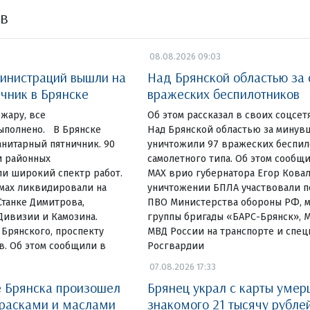
ов
08.08.2026 09:03
инистраций вышли на
Над Брянской областью за 
чник в Брянске
вражеских беспилотников
жару, все
Об этом рассказал в своих соцсет
ыполнено. В Брянске
Над Брянской областью за минув
нитарный пятничник. 90
уничтожили 97 вражеских беспи
и районных
самолетного типа. Об этом сообщи
и широкий спектр работ.
МАХ врио губернатора Егор Ковал
омах ликвидировали на
уничтожении БПЛА участвовали п
Станке Димитрова,
ПВО Министерства обороны РФ, 
Дивизии и Камозина.
группы бригады «БАРС-Брянск», 
 Брянского, проспекту
МВД России на транспорте и спе
в. Об этом сообщили в
Росгвардии
07.08.2026 17:33
 Брянска произошел
Брянец украл с карты умер
красками и маслами
знакомого 21 тысячу рубле