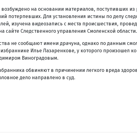
 возбуждено на основании материалов, поступивших из
ний потерпевших. Для установления истины по делу сле
лей, изучена видеозапись с места происшествия, прове
на сайте Следственного управления Смоленской области.
тва не сообщают имени драчуна, однако по данным смо
 избраннике Илье Лазаренкове, у которого произошел к
адимиром Виноградовым.
збранника обвиняют в причинении легкого вреда здоро
оловное дело направлено в суд.