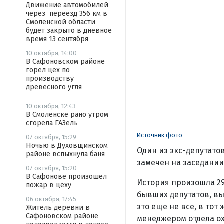
Движение автомобилей
через переезд 356 км в
Смоленской области
будет закрыто в дневное
время 13 сентября
10 октября, 14:00
В Сафоновском районе
горел цех по
производству
древесного угля
10 октября, 12:43
В Смоленске рано утром
сгорела ГАЗель
Источник фото
07 октября, 15:29
Ночью в Духовщинском
Один из экс-депутатов
районе вспыхнула баня
замечен на заседании
07 октября, 15:20
В Сафонове произошел
История произошла 29
пожар в цеху
бывших депутатов, вы
06 октября, 17:45
это еще не все, в то
Житель деревни в
Сафоновском районе
менеджером отдела о