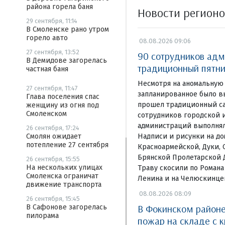
района горела баня
Новости регион
29 сентября, 11:14
В Смоленске рано утром
горело авто
08.08.2026 09:06
27 сентября, 13:52
90 сотрудников адм
В Демидове загорелась
традиционный пятни
частная баня
Несмотря на аномальную 
27 сентября, 11:47
запланированное было в
Глава поселения спас
прошел традиционный са
женщину из огня под
Смоленском
сотрудников городской 
администраций выполнял
26 сентября, 17:24
Надписи и рисунки на д
Смолян ожидает
потепление 27 сентября
Красноармейской, Дуки, 
Брянской Пролетарской 
26 сентября, 15:55
На нескольких улицах
Траву скосили по Романа
Смоленска ограничат
Ленина и на Челюскинце
движение транспорта
08.08.2026 08:09
26 сентября, 15:45
В Фокинском районе
В Сафонове загорелась
пилорама
пожар на складе с 