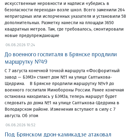
искусственные неровности и надписи «убедись в
безопасности перехода» возле школ. Всего заменили 264
непригодных или испорченных указателя и установили 58
дополнительных. Разметку нанесли на площади 3650
квадратных метров. Там, где требовалось, смонтировали
новые предупреждающие
06.08.2026 17:24
До военного госпиталя в Брянске продлили
маршрутку №49
С 7 августа конечной точкой маршрута «Фосфоритный
завод — БЭМЗ» станет дом №1 на улице Салтыкова-
Щедрина. В Брянске продлили маршрутку №49 до
военного госпиталя Минобороны России. Ранее конечная
остановка находилась у БЭМЗа, теперь маршрут будет
следовать до дома №1 на улице Салтыкова-Щедрина в
Володарском районе. Изменения вступают в силу с 7
августа. Об этом
06.08.2026 16:52
Под Брянском дрон-камикадзе атаковал