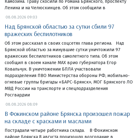
Камозина. Траву скосили по Романа Брянского, проспекту
Ленина и на Челюскинцев. Об этом сообщили в
08.08.2026 09:03
Над Брянской областью за сутки сбили 97
вражеских беспилотников
Об этом рассказал в своих соцсетях глава региона. Над
Брянской областью за минувшие сутки уничтожили 97
вражеских беспилотников самолетного типа. Об этом
сообщил в своем канале МАХ врио губернатора Егор
Ковальчук. В уничтожении БПЛА участвовали
подразделения ПВО Министерства обороны РФ, мобильно-
огневые группы бригады «БАРС-Брянск», МОГ Брянского ЛО
МВД России на транспорте и спецподразделения
Росгвардии
08.08.2026 08:09
В Фокинском районе Брянска произошел пожар
на складе с красками и маслами
Пострадали четыре работника склада. В Фокинском
районе Брянска 8 августа произошло возгорание в