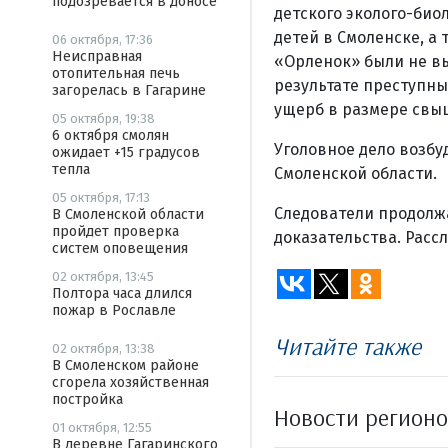
подозревается в доносе
детского эколого-био
детей в Смоленске, а
06 октября, 17:36
Неисправная
«Орленок» были не вы
отопительная печь
результате преступн
загорелась в Гагарине
ущерб в размере свыше
05 октября, 19:38
6 октября смолян
Уголовное дело возбу
ожидает +15 градусов
тепла
Смоленской области.
05 октября, 17:13
Следователи продолж
В Смоленской области
пройдет проверка
доказательства. Расс
систем оповещения
02 октября, 13:45
Полтора часа длился
пожар в Рославле
Читайте также
02 октября, 13:38
В Смоленском районе
сгорела хозяйственная
постройка
Новости регион
01 октября, 12:55
В деревне Гагаринского