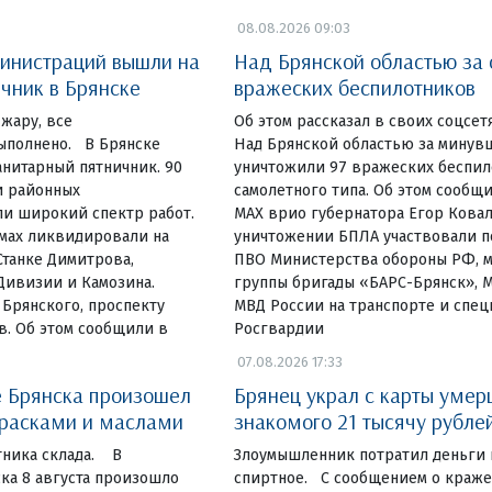
08.08.2026 09:03
инистраций вышли на
Над Брянской областью за 
чник в Брянске
вражеских беспилотников
жару, все
Об этом рассказал в своих соцсет
ыполнено. В Брянске
Над Брянской областью за минув
нитарный пятничник. 90
уничтожили 97 вражеских беспи
и районных
самолетного типа. Об этом сообщи
и широкий спектр работ.
МАХ врио губернатора Егор Ковал
омах ликвидировали на
уничтожении БПЛА участвовали п
Станке Димитрова,
ПВО Министерства обороны РФ, 
Дивизии и Камозина.
группы бригады «БАРС-Брянск», 
 Брянского, проспекту
МВД России на транспорте и спе
в. Об этом сообщили в
Росгвардии
07.08.2026 17:33
 Брянска произошел
Брянец украл с карты умер
красками и маслами
знакомого 21 тысячу рубле
тника склада. В
Злоумышленник потратил деньги 
ка 8 августа произошло
спиртное. С сообщением о краж