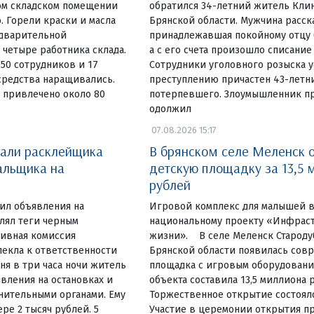
ом складском помещении
обратился 34-летний житель Кли
. Горели краски и масла
Брянской области. Мужчина расска
едварительной
принадлежавшая покойному отцу б
четыре работника склада.
а с его счета произошло списание
 50 сотрудников и 17
Сотрудники уголовного розыска у
средства наращивались.
преступлению причастен 43-летн
 привлечено около 80
потерпевшего. Злоумышленник пр
одолжил
07.08.2026 15:17
вали расклейщика
В брянском селе Меленск 
альщика на
детскую площадку за 13,5 
рублей
еил объявления на
Игровой комплекс для малышей в
влял теги черным
национальному проекту «Инфраст
ивная комиссия
жизни». В селе Меленск Староду
екла к ответственности
Брянской области появилась сов
ня в три часа ночи житель
площадка с игровым оборудовани
вления на остановках и
объекта составила 13,5 миллиона 
нительными органами. Ему
Торжественное открытие состояло
ре 2 тысяч рублей. 5
Участие в церемонии открытия пр