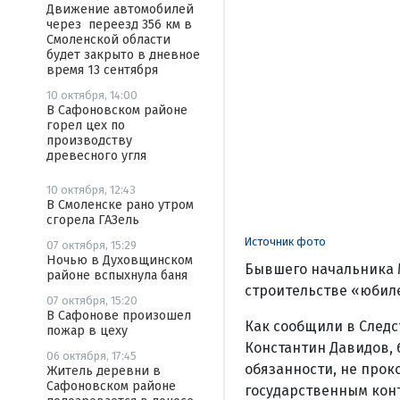
Движение автомобилей
через переезд 356 км в
Смоленской области
будет закрыто в дневное
время 13 сентября
10 октября, 14:00
В Сафоновском районе
горел цех по
производству
древесного угля
10 октября, 12:43
В Смоленске рано утром
сгорела ГАЗель
Источник фото
07 октября, 15:29
Ночью в Духовщинском
Бывшего начальника 
районе вспыхнула баня
строительстве «юбил
07 октября, 15:20
В Сафонове произошел
Как сообщили в Следс
пожар в цеху
Константин Давидов,
06 октября, 17:45
обязанности, не прок
Житель деревни в
Сафоновском районе
государственным конт