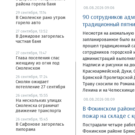
района горела баня
08.08.2026 09:06
29 сентября, 11:14
90 сотрудников адм
В Смоленске рано утром
традиционный пятни
горело авто
27 сентября, 13:52
Несмотря на аномальную 
В Демидове загорелась
запланированное было в
частная баня
прошел традиционный са
сотрудников городской 
27 сентября, 11:47
Глава поселения спас
администраций выполнял
женщину из огня под
Надписи и рисунки на д
Смоленском
Красноармейской, Дуки, 
26 сентября, 17:24
Брянской Пролетарской 
Смолян ожидает
Траву скосили по Романа
потепление 27 сентября
Ленина и на Челюскинце
26 сентября, 15:55
08.08.2026 08:09
На нескольких улицах
Смоленска ограничат
В Фокинском районе
движение транспорта
пожар на складе с 
26 сентября, 15:45
В Сафонове загорелась
Пострадали четыре рабо
пилорама
Фокинском районе Брянс