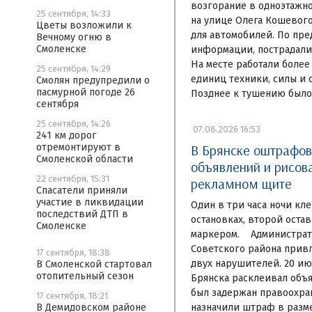
возгорание в одноэтажн
25 сентября, 14:33
на улице Олега Кошевого
Цветы возложили к
для автомобилей. По пр
Вечному огню в
Смоленске
информации, пострадали 
На месте работали более
25 сентября, 14:29
единиц техники, силы и 
Смолян предупредили о
пасмурной погоде 26
Позднее к тушению было
сентября
25 сентября, 14:26
07.08.2026 16:53
241 км дорог
В Брянске оштрафо
отремонтируют в
Смоленской области
объявлений и рисов
22 сентября, 15:31
рекламном щите
Спасатели приняли
участие в ликвидации
Один в три часа ночи кл
последствий ДТП в
остановках, второй оста
Смоленске
маркером. Администрат
Советского района привл
17 сентября, 18:38
двух нарушителей. 20 ию
В Смоленской стартовал
отопительный сезон
Брянска расклеивал объя
был задержан правоохра
17 сентября, 18:21
назначили штраф в разме
В Демидовском районе