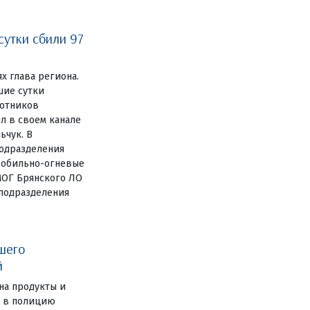
сутки сбили 97
ях глава региона.
шие сутки
лотников
л в своем канале
ьчук. В
одразделения
мобильно-огневые
МОГ Брянского ЛО
цподразделения
шего
й
на продукты и
е в полицию