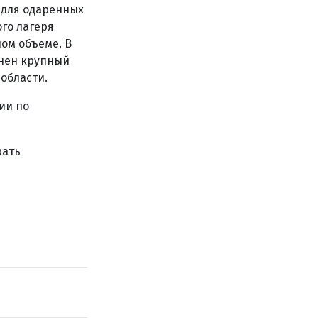
 для одаренных
го лагеря
ом объеме. В
инен крупный
 области.
ии по
рать