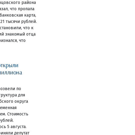
нцовского района
зал, что пропала
анковская карта,
 21 тысячи рублей.
становили, что к
ий знакомый отца
изнался, что
открыли
миллиона
озвели по
руктура для
бского округа
ременная
ем. Стоимость
рублей.
сь 5 августа.
иняли депутат