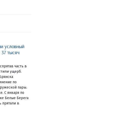
ли условный
 37 тысяч
спрятав часть в
естили ущерб.
Брянска
инение по
пружеской пары.
е. С января по
лке Белые Берега
ь прятали в