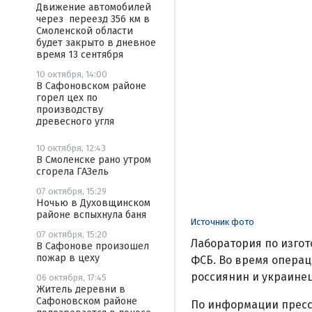
Движение автомобилей
через переезд 356 км в
Смоленской области
будет закрыто в дневное
время 13 сентября
10 октября, 14:00
В Сафоновском районе
горел цех по
производству
древесного угля
10 октября, 12:43
В Смоленске рано утром
сгорела ГАЗель
07 октября, 15:29
Ночью в Духовщинском
районе вспыхнула баня
Источник фото
07 октября, 15:20
Лаборатория по изго
В Сафонове произошел
пожар в цеху
ФСБ. Во время опера
россиянин и украинец
06 октября, 17:45
Житель деревни в
Сафоновском районе
По информации пресс