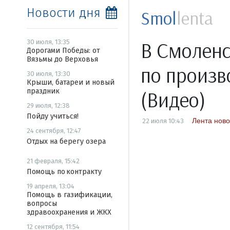
Новости дня
Smol
lenta
В Смоленс
30 июля, 13:35
Дорогами Победы: от
Вязьмы до Верховья
по произв
30 июля, 13:30
Крыши, батареи и новый
праздник
(Видео)
29 июля, 12:38
Пойду учиться!
Лента ново
22 июля 10:43
24 сентября, 12:47
Отдых на берегу озера
21 февраля, 15:42
Помощь по контракту
19 апреля, 13:04
Помощь в газификации,
вопросы
здравоохранения и ЖКХ
12 сентября, 11:54