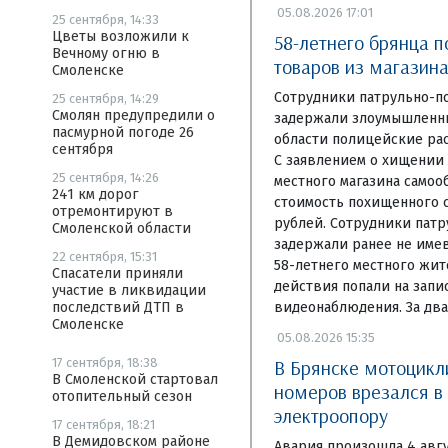
05.08.2026 17:01
25 сентября, 14:33
Цветы возложили к
58-летнего брянца 
Вечному огню в
товаров из магазина
Смоленске
Сотрудники патрульно-п
25 сентября, 14:29
Смолян предупредили о
задержали злоумышленни
пасмурной погоде 26
области полицейские рас
сентября
С заявлением о хищении
25 сентября, 14:26
местного магазина самоо
241 км дорог
стоимость похищенного с
отремонтируют в
рублей. Сотрудники пат
Смоленской области
задержали ранее не име
22 сентября, 15:31
58-летнего местного жит
Спасатели приняли
действия попали на запи
участие в ликвидации
видеонаблюдения. За два
последствий ДТП в
Смоленске
05.08.2026 15:35
В Брянске мотоцикл
17 сентября, 18:38
В Смоленской стартовал
номеров врезался в
отопительный сезон
электроопору
17 сентября, 18:21
В Демидовском районе
Авария произошла 4 авгу