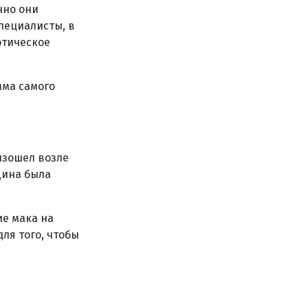
нно они
пециалисты, в
отическое
мма самого
изошел возле
щина была
ие мака на
ля того, чтобы