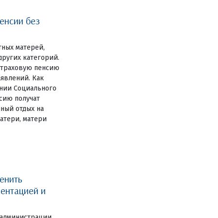
енсии без
тных матерей,
других категорий.
 страховую пенсию
аявлений. Как
нии Социального
сию получат
ный отдых на
атери, матери
енить
ентацией и
 администрации