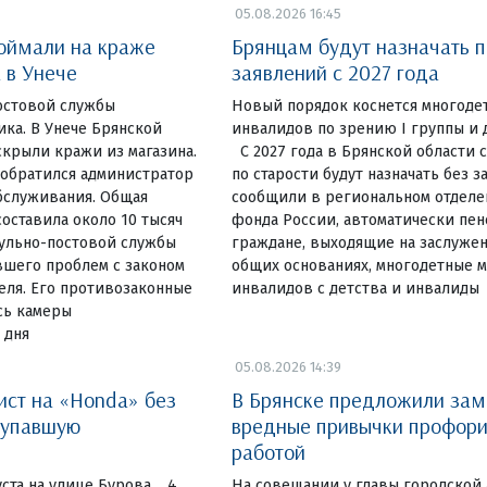
05.08.2026 16:45
поймали на краже
Брянцам будут назначать п
 в Унече
заявлений с 2027 года
остовой службы
Новый порядок коснется многоде
ка. В Унече Брянской
инвалидов по зрению I группы и 
крыли кражи из магазина.
С 2027 года в Брянской области
 обратился администратор
по старости будут назначать без з
бслуживания. Общая
сообщили в региональном отделе
оставила около 10 тысяч
фонда России, автоматически пен
рульно-постовой службы
граждане, выходящие на заслужен
вшего проблем с законом
общих основаниях, многодетные м
еля. Его противозаконные
инвалидов с детства и инвалиды
сь камеры
 дня
05.08.2026 14:39
ист на «Honda» без
В Брянске предложили зам
 упавшую
вредные привычки профори
работой
ста на улице Бурова. 4
На совещании у главы городской