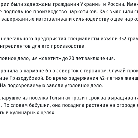
ории были задержаны гражданин Украины и России. Име
е подпольное производство наркотиков. Как выяснили с
 задержанные изготавливали сильнодействующее нарк
нелегального предприятия специалисты изъяли 352 гра
ингредиентов для его производства.
ловное дело, им «светит» до 20 лет заключения.
хранила в кармане брюк сверток с героином. Случай про
лице Гризодубовой. Во время задержания 42-летняя жен
 На подозреваемую завели уголовное дело.
старушке из поселка Голынки грозит срок за выращиван
 По словам бабушки, она посадила растение на огороде д
ть в кулинарных целях.