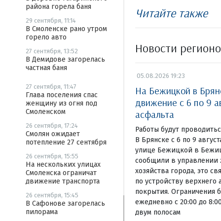
района горела баня
Читайте также
29 сентября, 11:14
В Смоленске рано утром
горело авто
Новости регион
27 сентября, 13:52
В Демидове загорелась
частная баня
05.08.2026 19:23
27 сентября, 11:47
На Бежицкой в Брян
Глава поселения спас
движение с 6 по 9 а
женщину из огня под
Смоленском
асфальта
26 сентября, 17:24
Работы будут проводиться
Смолян ожидает
В Брянске с 6 по 9 авгус
потепление 27 сентября
улице Бежицкой в Бежиц
26 сентября, 15:55
сообщили в управлении
На нескольких улицах
хозяйства города, это св
Смоленска ограничат
по устройству верхнего 
движение транспорта
покрытия. Ограничения б
26 сентября, 15:45
ежедневно с 20:00 до 8:
В Сафонове загорелась
пилорама
двум полосам