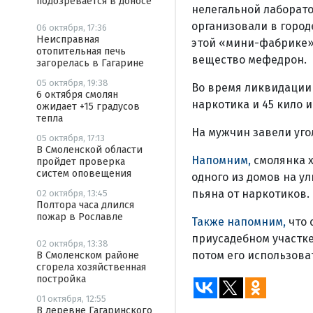
подозревается в доносе
нелегальной лаборат
организовали в город
06 октября, 17:36
Неисправная
этой «мини-фабрике»
отопительная печь
вещество мефедрон.
загорелась в Гагарине
05 октября, 19:38
Во время ликвидации 
6 октября смолян
наркотика и 45 кило 
ожидает +15 градусов
тепла
На мужчин завели уго
05 октября, 17:13
В Смоленской области
Напомним,
смолянка 
пройдет проверка
систем оповещения
одного из домов на у
пьяна от наркотиков.
02 октября, 13:45
Полтора часа длился
пожар в Рославле
Также напомним,
что 
приусадебном участке.
02 октября, 13:38
потом его использова
В Смоленском районе
сгорела хозяйственная
постройка
01 октября, 12:55
В деревне Гагаринского