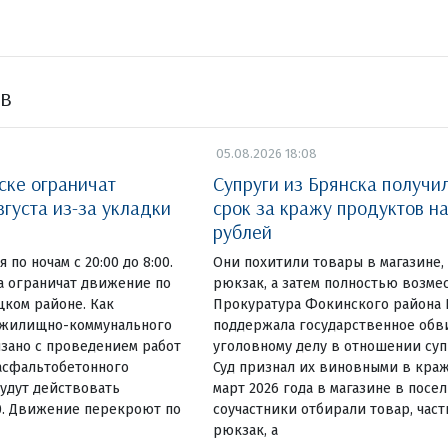
ов
05.08.2026 18:08
ске ограничат
Супруги из Брянска получи
вгуста из-за укладки
срок за кражу продуктов на
рублей
 по ночам с 20:00 до 8:00.
Они похитили товары в магазине, 
та ограничат движение по
рюкзак, а затем полностью возм
ком районе. Как
Прокуратура Фокинского района 
 жилищно-коммунального
поддержала государственное обв
язано с проведением работ
уголовному делу в отношении су
асфальтобетонного
Суд признал их виновными в краж
удут действовать
март 2026 года в магазине в посе
00. Движение перекроют по
соучастники отбирали товар, част
рюкзак, а