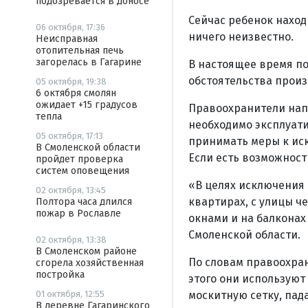
подозревается в доносе
Сейчас ребенок наход
06 октября, 17:36
ничего неизвестно.
Неисправная
отопительная печь
загорелась в Гагарине
В настоящее время по
обстоятельства прои
05 октября, 19:38
6 октября смолян
ожидает +15 градусов
Правоохранители напо
тепла
необходимо эксплуати
05 октября, 17:13
принимать меры к ис
В Смоленской области
Если есть возможност
пройдет проверка
систем оповещения
«В целях исключения 
02 октября, 13:45
квартирах, с улицы ч
Полтора часа длился
пожар в Рославле
окнами и на балконах
Смоленской области.
02 октября, 13:38
В Смоленском районе
По словам правоохран
сгорела хозяйственная
постройка
этого они используют
москитную сетку, пада
01 октября, 12:55
В деревне Гагаринского