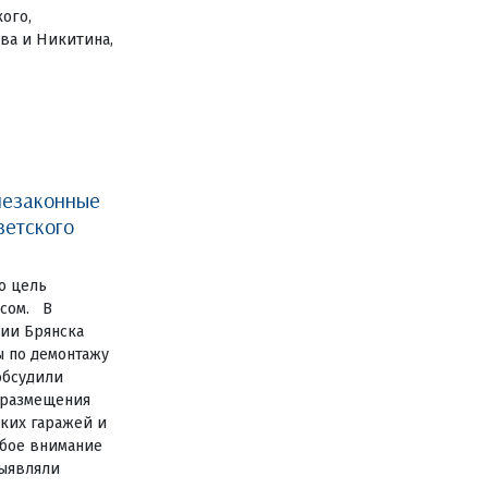
ого,
ва и Никитина,
незаконные
ветского
о цель
есом. В
ии Брянска
ы по демонтажу
обсудили
 размещения
ких гаражей и
обое внимание
выявляли