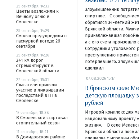
25 сентября, 14:33
Злоумышленник потратил
Цветы возложили к
спиртное. С сообщением
Вечному огню в
Смоленске
обратился 34-летний жи
Брянской области. Мужчи
25 сентября, 14:29
принадлежавшая покойном
Смолян предупредили о
пасмурной погоде 26
а с его счета произошло 
сентября
Сотрудники уголовного р
преступлению причастен
25 сентября, 14:26
241 км дорог
потерпевшего. Злоумышл
отремонтируют в
одолжил
Смоленской области
07.08.2026 15:17
22 сентября, 15:31
Спасатели приняли
В брянском селе Ме
участие в ликвидации
детскую площадку з
последствий ДТП в
Смоленске
рублей
Игровой комплекс для м
17 сентября, 18:38
В Смоленской стартовал
национальному проекту 
отопительный сезон
жизни». В селе Меленск
Брянской области появи
17 сентября, 18:21
В Демидовском районе
площадка с игровым обо