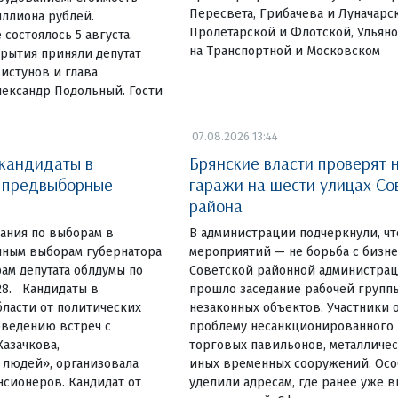
Пересвета, Грибачева и Луначарск
иллиона рублей.
Пролетарской и Флотской, Ульяно
состоялось 5 августа.
на Транспортной и Московском
рытия приняли депутат
истунов и глава
лександр Подольный. Гости
07.08.2026 13:44
 кандидаты в
Брянские власти проверят 
и предвыборные
гаражи на шести улицах Со
района
ания по выборам в
В администрации подчеркнули, чт
очным выборам губернатора
мероприятий — не борьба с бизн
ам депутата облдумы по
Советской районной администрац
28. Кандидаты в
прошло заседание рабочей групп
ласти от политических
незаконных объектов. Участники 
оведению встреч с
проблему несанкционированного
Казачкова,
торговых павильонов, металличес
людей», организовала
иных временных сооружений. Ос
нсионеров. Кандидат от
уделили адресам, где ранее уже 