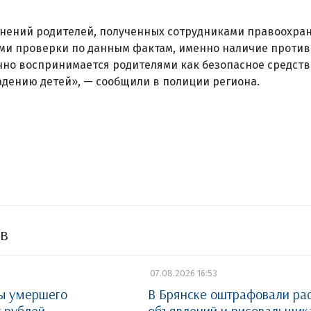
яснений родителей, полученных сотрудниками правоохра
ми проверки по данным фактам, именно наличие проти
чно воспринимается родителями как безопасное средств
дению детей», — сообщили в полиции региона.
ов
07.08.2026 16:53
ты умершего
В Брянске оштрафовали ра
у рублей
объявлений и рисовальщик