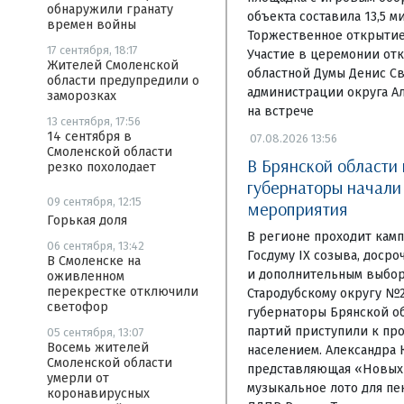
обнаружили гранату
объекта составила 13,5 м
времен войны
Торжественное открытие 
17 сентября, 18:17
Участие в церемонии отк
Жителей Смоленской
областной Думы Денис Св
области предупредили о
администрации округа А
заморозках
на встрече
13 сентября, 17:56
14 сентября в
07.08.2026 13:56
Смоленской области
В Брянской области
резко похолодает
губернаторы начал
09 сентября, 12:15
мероприятия
Горькая доля
В регионе проходит камп
06 сентября, 13:42
Госдуму IX созыва, доср
В Смоленске на
и дополнительным выбор
оживленном
перекрестке отключили
Стародубскому округу №
светофор
губернаторы Брянской об
партий приступили к пр
05 сентября, 13:07
Восемь жителей
населением. Александра 
Смоленской области
представляющая «Новых 
умерли от
музыкальное лото для пе
коронавирусных