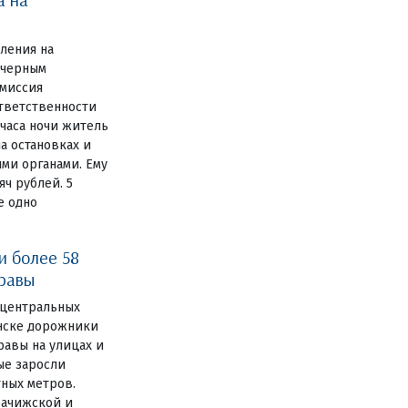
вления на
 черным
миссия
ответственности
 часа ночи житель
а остановках и
ми органами. Ему
ч рублей. 5
е одно
и более 58
травы
 центральных
янске дорожники
авы на улицах и
ные заросли
тных метров.
рачижской и