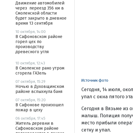
Движение автомобилей
через переезд 356 км в
Смоленской области
будет закрыто в дневное
время 13 сентября
10 октября, 14:00
В Сафоновском районе
горел цех по
производству
древесного угля
10 октября, 12:43
В Смоленске рано утром
сгорела ГАЗель
Источник фото
07 октября, 15:29
Ночью в Духовщинском
Сегодня, 14 июля, око
районе вспыхнула баня
упал с окна пятого эта
07 октября, 15:20
В Сафонове произошел
Сегодня в Вязьме из 
пожар в цеху
малыш. Полиция получ
06 октября, 17:45
место прибыли операт
Житель деревни в
Сафоновском районе
сетку и упал.