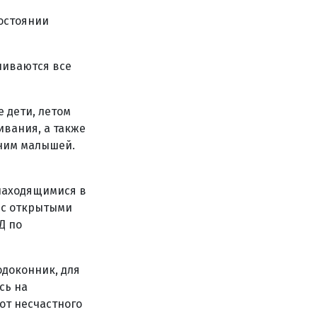
состоянии
ливаются все
 дети, летом
вания, а также
 ним малышей.
 находящимися в
х с открытыми
Д по
одоконник, для
сь на
 от несчастного