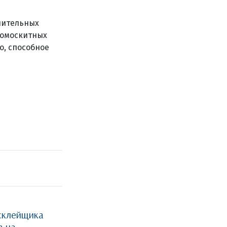
нительных
вомоскитных
о, способное
склейщика
а на