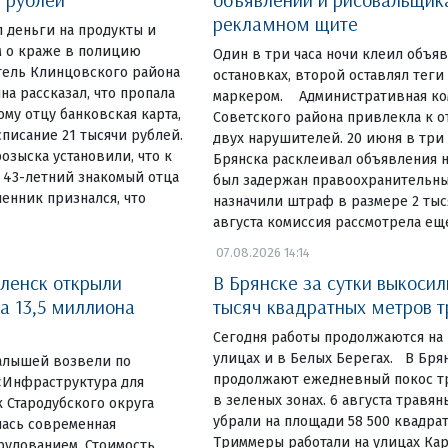
рекламном щите
 деньги на продукты и
 о краже в полицию
Один в три часа ночи клеил объя
тель Клинцовского района
остановках, второй оставлял теги
на рассказал, что пропала
маркером. Административная ко
у отцу банковская карта,
Советского района привлекла к 
списание 21 тысячи рублей.
двух нарушителей. 20 июня в три
озыска установили, что к
Брянска расклеивал объявления н
 43-летний знакомый отца
был задержан правоохранительны
енник признался, что
назначили штраф в размере 2 тыся
августа комиссия рассмотрела ещ
07.08.2026 14:14
ленск открыли
В Брянске за сутки выкосил
а 13,5 миллиона
тысяч квадратных метров 
Сегодня работы продолжаются на
улицах и в Белых Берегах. В Бр
алышей возвели по
продолжают ежедневный покос тр
«Инфраструктура для
в зеленых зонах. 6 августа травя
 Стародубского округа
убрали на площади 58 500 квадра
лась современная
Триммеры работали на улицах Ка
рудованием. Стоимость