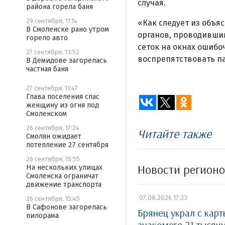
случая.
района горела баня
29 сентября, 11:14
«Как следует из объ
В Смоленске рано утром
органов, проводивши
горело авто
сеток на окнах ошибо
27 сентября, 13:52
воспрепятствовать па
В Демидове загорелась
частная баня
27 сентября, 11:47
Глава поселения спас
женщину из огня под
Смоленском
26 сентября, 17:24
Читайте также
Смолян ожидает
потепление 27 сентября
26 сентября, 15:55
Новости регион
На нескольких улицах
Смоленска ограничат
движение транспорта
07.08.2026 17:33
26 сентября, 15:45
В Сафонове загорелась
Брянец украл с кар
пилорама
знакомого 21 тысяч